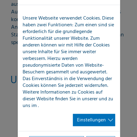
ausschließlich den Interessen unserer
Auftraggeber verbunden. Dabei richten wir uns
Unsere Webseite verwendet Cookies. Diese
konsequent aus an deren Wünsche und
haben zwei Funktionen: Zum einen sind sie
Anforderungen und verbinden dabei hohe
erforderlich für die grundlegende
Standardisierung mit individueller Anpassung an
Funktionalität unserer Website. Zum
spezifische Kundenanforderungen.
anderen können wir mit Hilfe der Cookies
unsere Inhalte für Sie immer weiter
verbessern. Hierzu werden
pseudonymisierte Daten von Website-
Besuchern gesammelt und ausgewertet.
Unsere Ziele:
Das Einverständnis in die Verwendung der
Cookies können Sie jederzeit widerrufen.
Weitere Informationen zu Cookies auf
dieser Website finden Sie in unserer
und zu
Schadenaufwand-Reduzierung
uns im
.
Prozessbeschleunigung
Einstellungen
Professionalisierung im