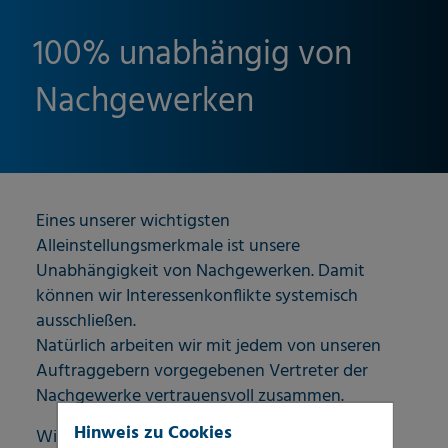
100% unabhängig von
Nachgewerken
Eines unserer wichtigsten
Alleinstellungsmerkmale ist unsere
Unabhängigkeit von Nachgewerken. Damit
können wir Interessenkonflikte systemisch
ausschließen.
Natürlich arbeiten wir mit jedem von unseren
Auftraggebern vorgegebenen Vertreter der
Nachgewerke vertrauensvoll zusammen.
Hinweis zu Cookies
Wir sind als erster Experte am Schadenort