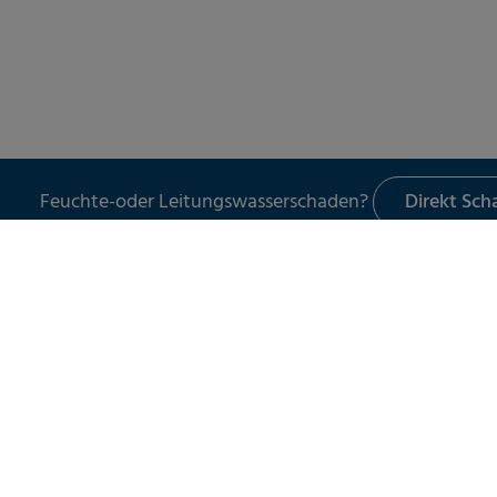
Feuchte-oder Leitungswasserschaden?
Direkt Sc
LECKORTUNG
UNSER 
Leckortung in Gebäuden
Schade
Leckortung im Außenbereich
Leckor
Leckortung am Flachdach
Schad
Leitun
Wasser
Spezia