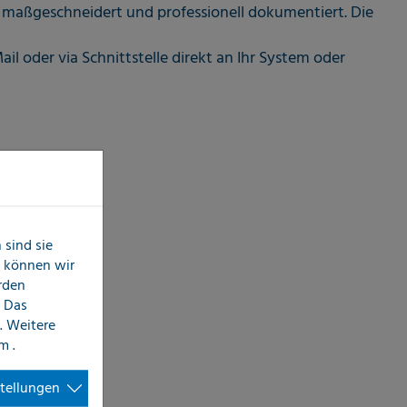
maßgeschneidert und professionell dokumentiert. Die
il oder via Schnittstelle direkt an Ihr System oder
sind sie
n können wir
erden
 Das
. Weitere
im
.
stellungen