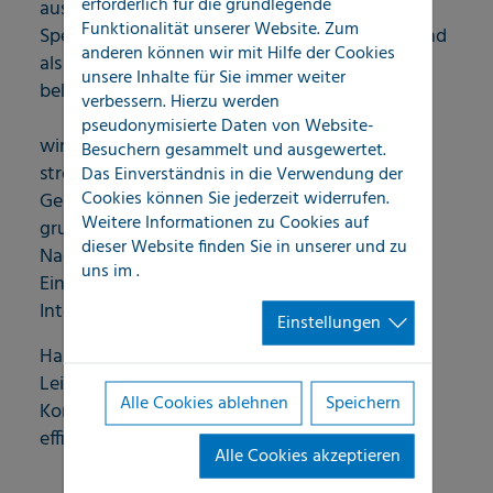
erforderlich für die grundlegende
ausgewiesener und marktführender
Funktionalität unserer Website. Zum
Spezialist für effiziente SchadenERSTservices und
anderen können wir mit Hilfe der Cookies
als solcher in der Versicherungswirtschaft
unsere Inhalte für Sie immer weiter
bekannt. Der besondere Vorteil von LOCATEC:
verbessern. Hierzu werden
pseudonymisierte Daten von Website-
wir arbeiten mit HighTech-Methoden und
Besuchern gesammelt und ausgewertet.
streben stets einen Reduktion des
Das Einverständnis in die Verwendung der
Cookies können Sie jederzeit widerrufen.
Gesamtschadenaufwandes an. Wir arbeiten
Weitere Informationen zu Cookies auf
grundsätzlich unabhängig von
dieser Website finden Sie in unserer
und zu
Nachgewerken - unsere Ergebnisse und
uns im
.
Einschätzungen sind also frei von
Interessenkonflikten.
Einstellungen
Haben Sie einen Feuchte- oder
Leitungswasserschaden? Dann nehmen Sie
Alle Cookies ablehnen
Speichern
Kontakt mit uns auf. Wir helfen gerne. Schnell,
effizient und zielführend.
Alle Cookies akzeptieren