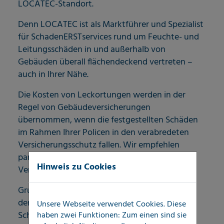
LOCATEC-Standort.
Denn LOCATEC ist als Marktführer und Spezialist
für SchadenERSTservices rund um Feuchte- und
Leitungsschäden in und außerhalb von
Gebäuden überall flächendeckend vertreten –
auch in Ihrer Nähe.
Die Kosten von Leckortungen werden in der
Regel von Gebäudeversicherungen
übernommen, wenn die festgestellten Schäden
im Rahmen Ihrer Policen in den verabredeten
Versicherungsschutz fallen. Wir empfehlen
parallel die Kontaktaufnahme mit Ihrer
Hinweis zu Cookies
Versicherung.
Grundsätzlich sind Versicherungsnehmer frei in
der Auswahl Ihrer Dienstleister zur
Unsere Webseite verwendet Cookies. Diese
Schadenbearbeitung. LOCATEC ist ein
haben zwei Funktionen: Zum einen sind sie